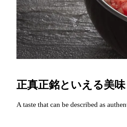
正真正銘といえる美味
A taste that can be described as authent