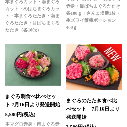
本まぐろカット・南まぐろ
赤身・目ばちまぐろたたき
カット・めばちまぐろカッ
各100ｇ・さんま塩麴3枚・
ト・本まぐろたたき・南ま
生ズワイ蟹棒ポーション
ぐろたたき・目ばちまぐろ
400ｇ
たたき（各100g）
まぐろ刺食べ比べセッ
まぐろのたたき食べ比
ト 7月16日より発送開始
べセット 7月16日より
5,580円(税込)
発送開始
本マグロ赤身・南まぐろ赤