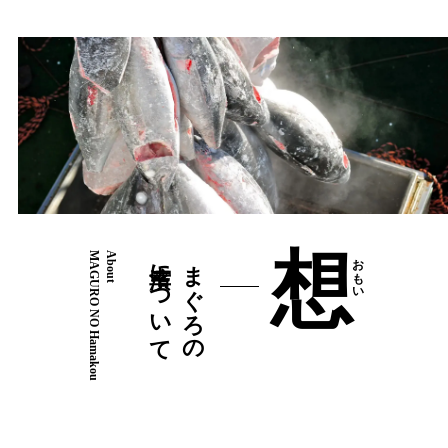
想
MAGURO NO Hamakou
About
濱幸について
まぐろの
おもい