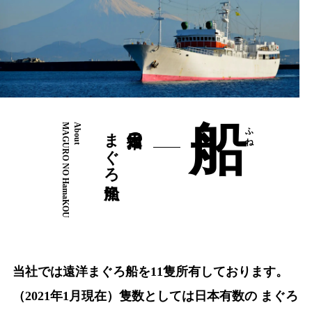
船
MAGURO NO HamaKOU
About
まぐろ漁船
日本屈指の
ふね
当社では遠洋まぐろ船を11隻所有しております。
（2021年1月現在）隻数としては日本有数の まぐろ