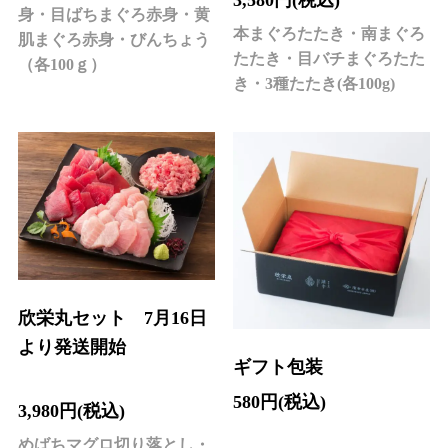
3,580円(税込)
身・目ばちまぐろ赤身・黄
本まぐろたたき・南まぐろ
肌まぐろ赤身・びんちょう
たたき・目バチまぐろたた
（各100ｇ）
き・3種たたき(各100g)
欣栄丸セット 7月16日
より発送開始
ギフト包装
580円(税込)
3,980円(税込)
めばちマグロ切り落とし・