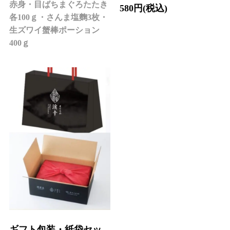
赤身・目ばちまぐろたたき
580円(税込)
各100ｇ・さんま塩麴3枚・
生ズワイ蟹棒ポーション
400ｇ
ギフト包装・紙袋セッ